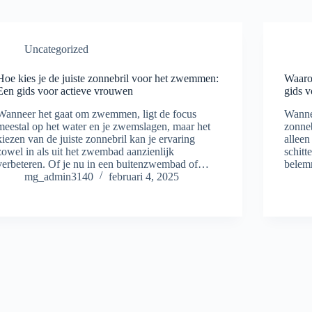
Uncategorized
Hoe kies je de juiste zonnebril voor het zwemmen:
Waarop
Een gids voor actieve vrouwen
gids v
Wanneer het gaat om zwemmen, ligt de focus
Wannee
meestal op het water en je zwemslagen, maar het
zonneb
kiezen van de juiste zonnebril kan je ervaring
alleen
zowel in als uit het zwembad aanzienlijk
schitt
verbeteren. Of je nu in een buitenzwembad of…
belem
mg_admin3140
februari 4, 2025