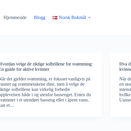
Hjemmeside
Blogg
Norsk Bokmål
Hvordan velge de riktige solbrillene for svømming:
Hva du
En guide for aktive kvinner
kvinne
Når det gjelder svømming, er fokuset vanligvis på
Når du
vannet og svømmetakene dine, men å velge de
en sto
riktige solbrillene kan virkelig forbedre
intens
opplevelsen både i og utenfor bassenget. Enten du
hvilke
svømmer i et utendørs basseng eller i åpent vann,
Uanse
kan et…