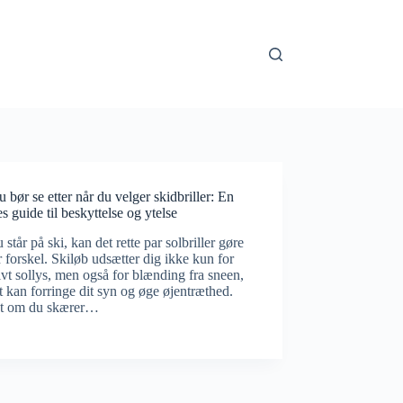
 bør se etter når du velger skidbriller: En
s guide til beskyttelse og ytelse
 står på ski, kan det rette par solbriller gøre
r forskel. Skiløb udsætter dig ikke kun for
ivt sollys, men også for blænding fra sneen,
t kan forringe dit syn og øge øjentræthed.
t om du skærer…