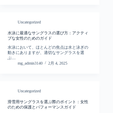
Uncategorized
水泳に最適なサングラスの選び方：アクティ
ブな女性のためのガイド
水泳において、ほとんどの焦点は水と泳ぎの
動きにありますが、適切なサングラスを選
ぶ…
mg_admin3140
2月 4, 2025
Uncategorized
滑雪用サングラスを選ぶ際のポイント：女性
のための保護とパフォーマンスガイド